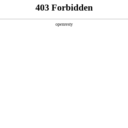
店查询
关于z6com·尊龙