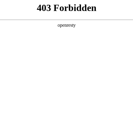
店查询
关于z6com·尊龙