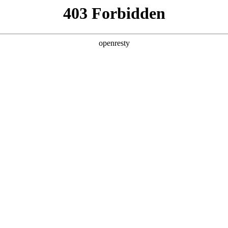
店查询
关于z6com·尊龙